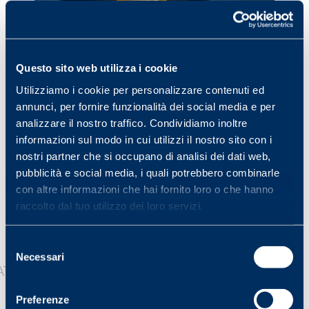
3 August 2022
A LIGHT VEIL – 1
Questo sito web utilizza i cookie
A towel, a house Laying down a beach towel is like
Utilizziamo i cookie per personalizzare contenuti ed
starting the construction of a house, a shelter ready to
annunci, per fornire funzionalità dei social media e per
welcome us for a short period…
analizzare il nostro traffico. Condividiamo inoltre
informazioni sul modo in cui utilizzi il nostro sito con i
nostri partner che si occupano di analisi dei dati web,
pubblicità e social media, i quali potrebbero combinarle
con altre informazioni che hai fornito loro o che hanno
raccolto dal tuo utilizzo dei loro servizi.
Selezione
Necessari
del
consenso
Preferenze