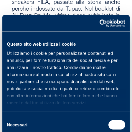
sneakers FILA, passate alla storia anche
perché indossate da Tupac. Nel booklet di
All Eyez On Me
, ultimo disco pubblicato in
vita, le indossa sulle strade di LA: look navy,
sorriso abbozzato, le mani un gesto di
vittoria. ‘In time we learned to live a life of
crime/ Rewind us back, to a time was much
Questo sito web utilizza i cookie
too young to know’, canta in
I Ain’t Mad At
Utilizziamo i cookie per personalizzare contenuti ed
Cha
, uno degli ultimi video che lo vedono
annunci, per fornire funzionalità dei social media e per
protagonista su MTV nei profetici panni di
analizzare il nostro traffico. Condividiamo inoltre
un angelo. Le immagini degli anni Novanta
informazioni sul modo in cui utilizzi il nostro sito con i
sbiadiscono su Youtube. La musica, quella
nostri partner che si occupano di analisi dei dati web,
no
pubblicità e social media, i quali potrebbero combinarle
con altre informazioni che hai fornito loro o che hanno
raccolto dal tuo utilizzo dei loro servizi.
,
Basketball
Grant Hill
Selezione
Necessari
del