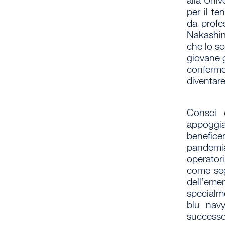
alla Univ
per il te
da profe
Nakashim
che lo s
giovane 
conferme 
diventare
Consci 
appoggia
benefice
pandem
operator
come
se
dell’eme
specialm
blu navy
successo 