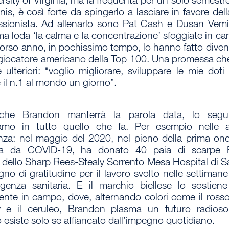
ersity of Virginia, ma la frequenta per un solo semestr
nnis
, è così forte da spingerlo a lasciare in favore dell
ssionista. Ad allenarlo sono Pat Cash e Dusan Vemi
a loda ‘la calma e la concentrazione’ sfoggiate in ca
corso anno, in pochissimo tempo, lo hanno fatto dive
giocatore americano della Top 100
. Una promessa ch
ulteriori
: “voglio migliorare, sviluppare le mie doti
 il n.1 al mondo un giorno”.
che Brandon manterrà la parola data, lo seg
mo in tutto quello che fa. Per esempio nelle at
nza
: nel maggio del 2020, nel pieno della prima ond
ia da COVID-19, ha donato
40 paia di scarpe 
i dello Sharp Rees-Stealy Sorrento Mesa Hospital di S
gno di gratitudine
per il lavoro svolto nelle settiman
rgenza sanitaria. E il marchio biellese lo sostien
ente in campo, dove, alternando colori come il rosso 
 e il ceruleo, Brandon plasma un futuro radioso
esiste solo se affiancato dall’impegno quotidiano.