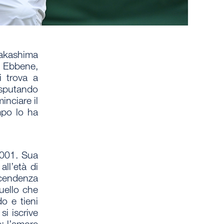
akashima
. Ebbene,
 trova a
isputando
inciare il
po lo ha
 2001. Sua
all’età di
cendenza
uello che
do e tieni
si iscrive