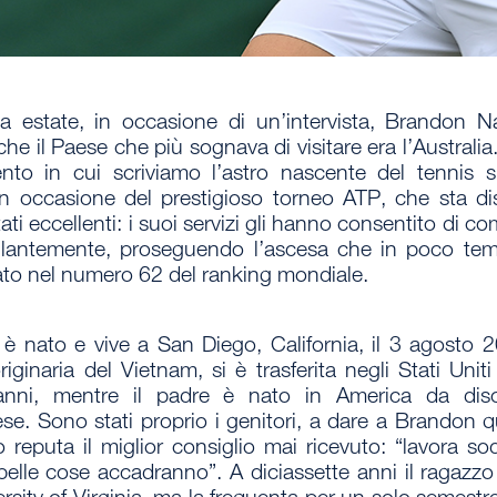
a estate, in occasione di un’intervista,
Brandon N
che il Paese che più sognava di visitare era
l’Australia
nto in cui scriviamo
l’astro nascente del tennis
si
n occasione del prestigioso torneo
ATP
, che sta d
tati eccellenti
: i suoi servizi gli hanno consentito di com
llantemente,
proseguendo l’ascesa
che in poco tem
ato nel
numero 62 del ranking mondiale
.
è nato e vive a San Diego
, California, il 3 agosto
iginaria del Vietnam, si è trasferita negli Stati Uniti 
anni, mentre il padre è nato in America da dis
ese.
Sono stati proprio i genitori
, a dare a Brandon q
so reputa
il miglior consiglio mai ricevuto
: “lavora so
belle cose accadranno”. A diciassette anni il ragazzo 