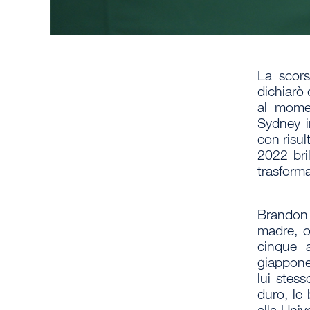
La scors
dichiarò 
al mome
Sydney
i
con
risul
2022 bri
trasform
Brandon 
madre, or
cinque 
giappon
lui stes
duro, le 