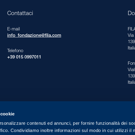
Contattaci
Do
E-mail
FI
info_fondazione@fila.com
Via
139
Ital
Telefono
+39 015 0997011
Fon
Via
139
Ital
 cookie
rsonalizzare contenuti ed annunci, per fornire funzionalità dei so
ffico. Condividiamo inoltre informazioni sul modo in cui utilizzi il 
ll Rights Reserved
Pri