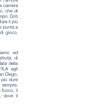
e:
l’amore
a carriera
c, che di
mpo. Doti
ntare
il più
e punta a
 di gioco,
uiamo ed
tività di
ata della
FILA
agli
an Diego,
e più dure
e sempre,
fuoco, il
, dove il