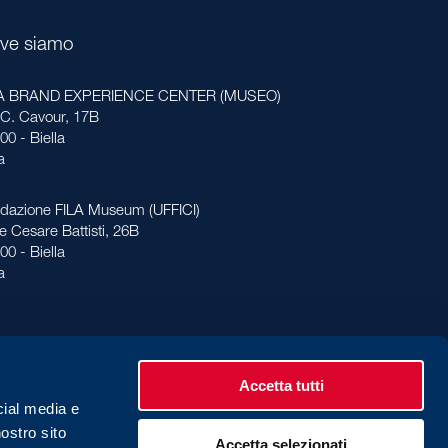
ve siamo
LA BRAND EXPERIENCE CENTER (MUSEO)
 C. Cavour, 17B
00 - Biella
ia
dazione FILA Museum (UFFICI)
le Cesare Battisti, 26B
00 - Biella
ia
Accetta tutti
cial media e
nostro sito
Accetta selezionati
vacy Policy
Cookies Policy