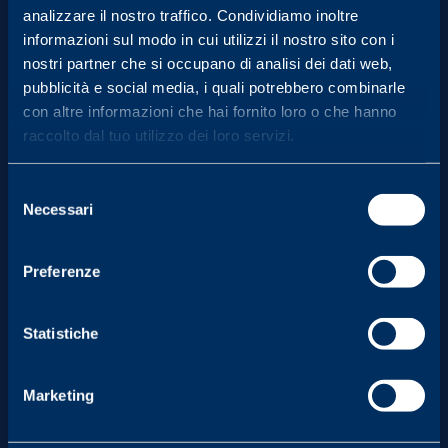
analizzare il nostro traffico. Condividiamo inoltre
informazioni sul modo in cui utilizzi il nostro sito con i
nostri partner che si occupano di analisi dei dati web,
pubblicità e social media, i quali potrebbero combinarle
con altre informazioni che hai fornito loro o che hanno
Contattaci
raccolto dal tuo utilizzo dei loro servizi.
E-mail
Selezione
info_fondazione@fila.com
Necessari
del
consenso
Telefono
+39 01509970 11
Preferenze
+39 01509970 12
Statistiche
Dove siamo
Marketing
FILA BRAND EXPERIENCE CENTER (MUSEO)