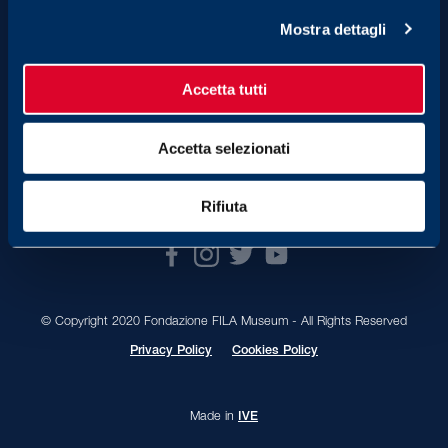
Via C. Cavour, 17B
13900 - Biella
Mostra dettagli
Italia
Accetta tutti
Fondazione FILA Museum (UFFICI)
Viale Cesare Battisti, 26B
13900 - Biella
Accetta selezionati
Italia
Rifiuta
© Copyright 2020 Fondazione FILA Museum - All Rights Reserved
Privacy Policy
Cookies Policy
Made in
IVE