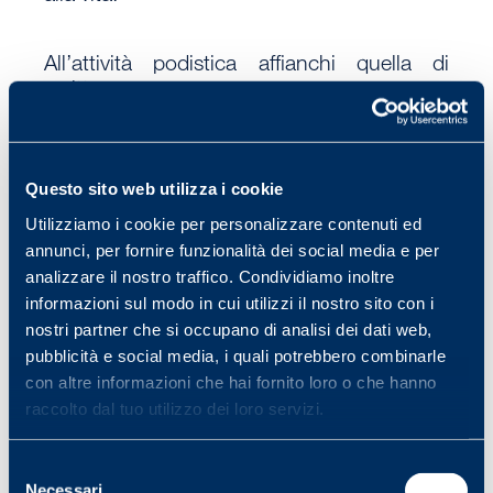
All’attività podistica affianchi quella di
scrittore…
CC
: Si, mi piace rilassarmi e dare voce alla
mia vena letteraria. Nel 2013 ho pubblicato
Questo sito web utilizza i cookie
In forma perfetta dopo i primi 40 anni, testo
Utilizziamo i cookie per personalizzare contenuti ed
tecnico-scientifico incentrato sul benessere
annunci, per fornire funzionalità dei social media e per
psicofisico della persona. In cantiere ho un
analizzare il nostro traffico. Condividiamo inoltre
secondo libro, un romanzo surreale con
informazioni sul modo in cui utilizzi il nostro sito con i
temi di attualità. Un intreccio di sentimenti e
nostri partner che si occupano di analisi dei dati web,
mistero, da sempre motori dell’agire umano.
pubblicità e social media, i quali potrebbero combinarle
A metà strada tra la fiction e il saggio
con altre informazioni che hai fornito loro o che hanno
motivazionale, sarà un banco di prova
raccolto dal tuo utilizzo dei loro servizi.
significativo.
Selezione
A New York City hai corso con la
Necessari