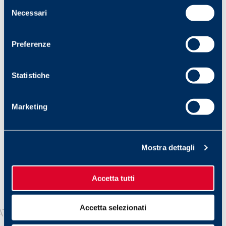
Selezione
Necessari
del
consenso
8 Ottobre 2022
Preferenze
BORDOCAMPO: LUCIANA SODARO
Statistiche
Il vissuto di un’azienda è fatto anche della dedizione e
della professionalità che lavoratrici e lavoratori le hanno
dedicato negli anni. Conferma di ciò, in casa FILA,…
Marketing
Mostra dettagli
Accetta tutti
Accetta selezionati